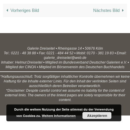
Vorheriges Bild
Nächstes Bild
Galerie Dreiseitel • Rheingasse 14 • 50676 Köln
Tel.: 0221 - 48 38 88 • Fax: 0221 - 484 44 52 • Mobil: 0170 - 381 19 83 • Email:
galerie_dreiseitel@web.de
Inhaber: Helmut Dreiseitel • Mitglied im Bundesverband Deutscher Galerien e.V. •
Mitglied der CINOA • Mitglied im Börsenverein des Deutschen Buchhandels
*Haftungsausschluß: Trotz sorgfältiger inhaltlicher Kontrolle übernehmen wir keine
Haftung für die Inhalte externer Links. Für den Inhalt der verlinkten Seiten sind
ausschließlich deren Betreiber verantwortlich.
*Disclaimer: Despite careful control we assume no liability for the content of
external links. The owners of the linked pages are solely responsible for their
content.
Durch die weitere Nutzung der Seite stimmst du der Verwendung
Präsentiert von
Nirvana
&
WordPress.
Akzeptieren
von Cookies zu.
Weitere Informationen