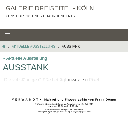
Zum
GALERIE DREISEITEL - KÖLN
Inhalt
KUNST DES 20. UND 21. JAHRHUNDERTS
springen
STARTSEITE
AKTUELLE AUSSTELLUNG
AUSSTANK
« Aktuelle Ausstellung
AUSSTANK
Die vollständige Größe beträgt
Pixel
1024 × 190