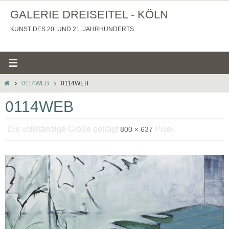
Zum
GALERIE DREISEITEL - KÖLN
Inhalt
KUNST DES 20. UND 21. JAHRHUNDERTS
springen
STARTSEITE
0114WEB
0114WEB
0114WEB
Die vollständige Größe beträgt
Pixel
800 × 637