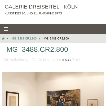
Zum
GALERIE DREISEITEL - KÖLN
Inhalt
KUNST DES 20. UND 21. JAHRHUNDERTS
springen
STARTSEITE
_MG_3488.CR2.800
_MG_3488.CR2.800
_MG_3488.CR2.800
Die vollständige Größe beträgt
Pixel
800 × 533