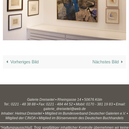
Vorheriges Bild
Nächstes Bild
Galerie Dreiseitel • Rheingasse 14 • 50676 Köln
Tel.: 0221 - 48 38 88 • Fax: 0221 - 484 44 52 • Mobil: 0170 - 381 19 83 • Email:
galerie_dreiseitel@web.de
Inhaber: Helmut Dreiseitel • Mitglied im Bundesverband Deutscher Galerien e.V. •
Mitglied der CINOA • Mitglied im Börsenverein des Deutschen Buchhandels
*Haftungsausschluß: Trotz sorgfältiger inhaltlicher Kontrolle übernehmen wir keine