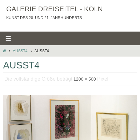
Zum
GALERIE DREISEITEL - KÖLN
Inhalt
KUNST DES 20. UND 21. JAHRHUNDERTS
springen
STARTSEITE
AUSST4
AUSST4
AUSST4
Die vollständige Größe beträgt
Pixel
1200 × 500