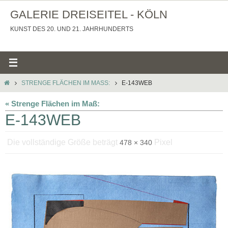
Zum
GALERIE DREISEITEL - KÖLN
Inhalt
KUNST DES 20. UND 21. JAHRHUNDERTS
springen
STARTSEITE
STRENGE FLÄCHEN IM MASS:
E-143WEB
« Strenge Flächen im Maß:
E-143WEB
Die vollständige Größe beträgt
Pixel
478 × 340