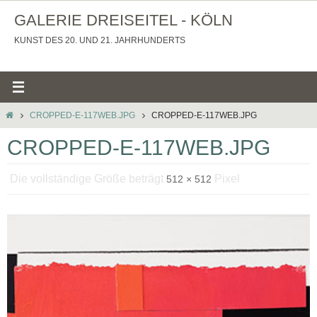
Zum
GALERIE DREISEITEL - KÖLN
Inhalt
KUNST DES 20. UND 21. JAHRHUNDERTS
springen
STARTSEITE
CROPPED-E-117WEB.JPG
CROPPED-E-117WEB.JPG
CROPPED-E-117WEB.JPG
Die vollständige Größe beträgt
Pixel
512 × 512